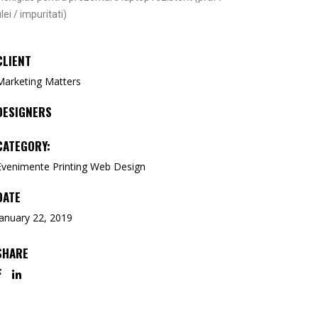
Tipar Digital / Offset
lei / impuritati)
CLIENT
Marketing Matters
DESIGNERS
CATEGORY:
Evenimente
Printing
Web Design
DATE
January 22, 2019
SHARE